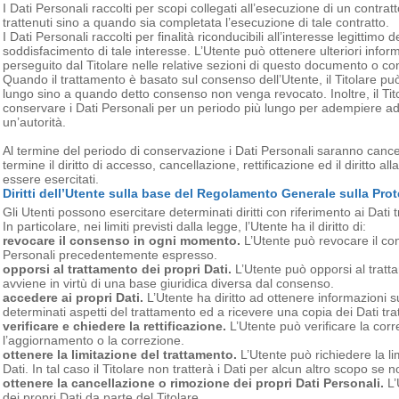
I Dati Personali raccolti per scopi collegati all’esecuzione di un contratt
trattenuti sino a quando sia completata l’esecuzione di tale contratto.
I Dati Personali raccolti per finalità riconducibili all’interesse legittimo 
soddisfacimento di tale interesse. L’Utente può ottenere ulteriori informa
perseguito dal Titolare nelle relative sezioni di questo documento o cont
Quando il trattamento è basato sul consenso dell’Utente, il Titolare pu
lungo sino a quando detto consenso non venga revocato. Inoltre, il Tit
conservare i Dati Personali per un periodo più lungo per adempiere ad 
un’autorità.
Al termine del periodo di conservazione i Dati Personali saranno cancella
termine il diritto di accesso, cancellazione, rettificazione ed il diritto al
essere esercitati.
Diritti dell’Utente sulla base del Regolamento Generale sulla Pro
Gli Utenti possono esercitare determinati diritti con riferimento ai Dati tr
In particolare, nei limiti previsti dalla legge, l’Utente ha il diritto di:
revocare il consenso in ogni momento.
L’Utente può revocare il con
Personali precedentemente espresso.
opporsi al trattamento dei propri Dati.
L’Utente può opporsi al tratt
avviene in virtù di una base giuridica diversa dal consenso.
accedere ai propri Dati.
L’Utente ha diritto ad ottenere informazioni sui
determinati aspetti del trattamento ed a ricevere una copia dei Dati trat
verificare e chiedere la rettificazione.
L’Utente può verificare la corr
l’aggiornamento o la correzione.
ottenere la limitazione del trattamento.
L’Utente può richiedere la li
Dati. In tal caso il Titolare non tratterà i Dati per alcun altro scopo se
ottenere la cancellazione o rimozione dei propri Dati Personali.
L’
dei propri Dati da parte del Titolare.