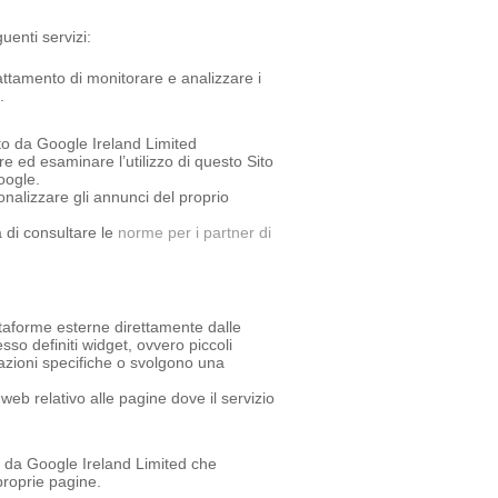
uenti servizi:
attamento di monitorare e analizzare i
.
ito da Google Ireland Limited
are ed esaminare l’utilizzo di questo Sito
oogle.
onalizzare gli annunci del proprio
a di consultare le
norme per i partner di
attaforme esterne direttamente dalle
sso definiti widget, ovvero piccoli
mazioni specifiche o svolgono una
web relativo alle pagine dove il servizio
to da Google Ireland Limited che
proprie pagine.