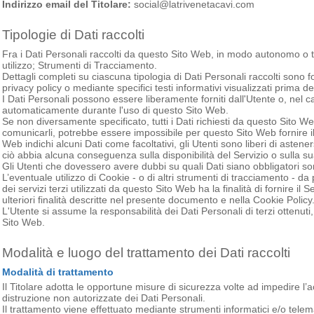
Indirizzo email del Titolare:
social@latrivenetacavi.com
Tipologie di Dati raccolti
Fra i Dati Personali raccolti da questo Sito Web, in modo autonomo o tra
utilizzo; Strumenti di Tracciamento.
Dettagli completi su ciascuna tipologia di Dati Personali raccolti sono fo
privacy policy o mediante specifici testi informativi visualizzati prima del
I Dati Personali possono essere liberamente forniti dall'Utente o, nel cas
automaticamente durante l'uso di questo Sito Web.
Se non diversamente specificato, tutti i Dati richiesti da questo Sito Web
comunicarli, potrebbe essere impossibile per questo Sito Web fornire il 
Web indichi alcuni Dati come facoltativi, gli Utenti sono liberi di astene
ciò abbia alcuna conseguenza sulla disponibilità del Servizio o sulla su
Gli Utenti che dovessero avere dubbi su quali Dati siano obbligatori sono
L’eventuale utilizzo di Cookie - o di altri strumenti di tracciamento - da 
dei servizi terzi utilizzati da questo Sito Web ha la finalità di fornire il Se
ulteriori finalità descritte nel presente documento e nella Cookie Policy
L'Utente si assume la responsabilità dei Dati Personali di terzi ottenuti
Sito Web.
Modalità e luogo del trattamento dei Dati raccolti
Modalità di trattamento
Il Titolare adotta le opportune misure di sicurezza volte ad impedire l’a
distruzione non autorizzate dei Dati Personali.
Il trattamento viene effettuato mediante strumenti informatici e/o telem