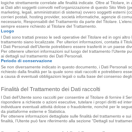
logiche strettamente correlate alle finalità indicate. Oltre al Titolare, 
ai Dati altri soggetti coinvolti nell’organizzazione di questo Sito Web 
marketing, legali, amministratori di sistema) ovvero soggetti esterni (come
corrieri postali, hosting provider, società informatiche, agenzie di co
necessario, Responsabili del Trattamento da parte del Titolare. L’elen
sempre essere richiesto al Titolare del Trattamento.
Luogo
I Dati sono trattati presso le sedi operative del Titolare ed in ogni altro 
trattamento siano localizzate. Per ulteriori informazioni, contatta il Titol
I Dati Personali dell’Utente potrebbero essere trasferiti in un paese dive
Per ottenere ulteriori informazioni sul luogo del trattamento l’Utente pu
ai dettagli sul trattamento dei Dati Personali.
Periodo di conservazione
Se non diversamente indicato in questo documento, i Dati Personali son
richiesto dalla finalità per la quale sono stati raccolti e potrebbero es
a causa di eventuali obbligazioni legali o sulla base del consenso degli
Finalità del Trattamento dei Dati raccolti
I Dati dell’Utente sono raccolti per consentire al Titolare di fornire il S
rispondere a richieste o azioni esecutive, tutelare i propri diritti ed intere
individuare eventuali attività dolose o fraudolente, nonché per le seguen
da piattaforme esterne e Statistica.
Per ottenere informazioni dettagliate sulle finalità del trattamento e sui
finalità, l’Utente può fare riferimento alla sezione “Dettagli sul trattame