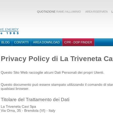
QUOTAZIONE
RAME
/
ALLUMINIO
AREA RISERVATA
LI
BLOG
CONTATTI
AREA DOWNLOAD
CPR - DOP FINDER
Privacy Policy di
La Triveneta Ca
Questo Sito Web raccoglie alcuni Dati Personali dei propri Utenti.
Questo documento può essere stampato utilizzando il comando di stam
qualsiasi browser.
Titolare del Trattamento dei Dati
La Triveneta Cavi Spa
Via Orna, 35 - Brendola (VI) - Italy