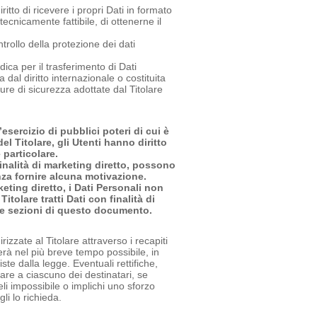
ritto di ricevere i propri Dati in formato
ecnicamente fattibile, di ottenerne il
trollo della protezione dei dati
dica per il trasferimento di Dati
dal diritto internazionale o costituita
re di sicurezza adottate dal Titolare
esercizio di pubblici poteri di cui è
el Titolare, gli Utenti hanno diritto
 particolare.
 finalità di marketing diretto, possono
za fornire alcuna motivazione.
eting diretto, i Dati Personali non
itolare tratti Dati con finalità di
ive sezioni di questo documento.
rizzate al Titolare attraverso i recapiti
derà nel più breve tempo possibile, in
te dalla legge. Eventuali rettifiche,
are a ciascuno dei destinatari, se
veli impossibile o implichi uno sforzo
li lo richieda.