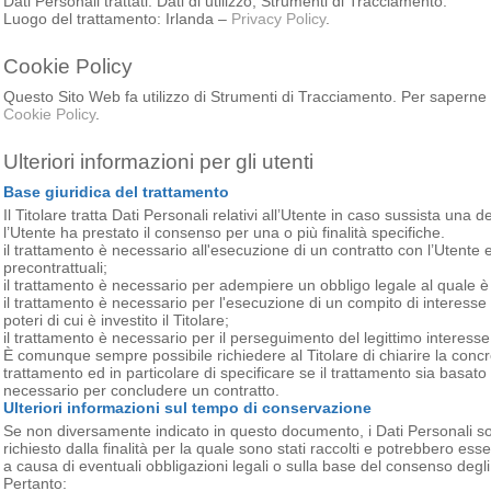
Dati Personali trattati: Dati di utilizzo; Strumenti di Tracciamento.
Luogo del trattamento: Irlanda –
Privacy Policy
.
Cookie Policy
Questo Sito Web fa utilizzo di Strumenti di Tracciamento. Per saperne d
Cookie Policy
.
Ulteriori informazioni per gli utenti
Base giuridica del trattamento
Il Titolare tratta Dati Personali relativi all’Utente in caso sussista una d
l’Utente ha prestato il consenso per una o più finalità specifiche.
il trattamento è necessario all'esecuzione di un contratto con l’Utente 
precontrattuali;
il trattamento è necessario per adempiere un obbligo legale al quale è s
il trattamento è necessario per l'esecuzione di un compito di interesse p
poteri di cui è investito il Titolare;
il trattamento è necessario per il perseguimento del legittimo interesse d
È comunque sempre possibile richiedere al Titolare di chiarire la concr
trattamento ed in particolare di specificare se il trattamento sia basato
necessario per concludere un contratto.
Ulteriori informazioni sul tempo di conservazione
Se non diversamente indicato in questo documento, i Dati Personali son
richiesto dalla finalità per la quale sono stati raccolti e potrebbero es
a causa di eventuali obbligazioni legali o sulla base del consenso degli
Pertanto: