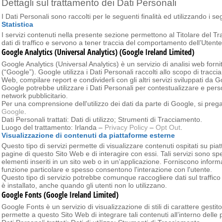
Dettagli sul trattamento dei Dati Personali
I Dati Personali sono raccolti per le seguenti finalità ed utilizzando i seg
Statistica
I servizi contenuti nella presente sezione permettono al Titolare del Tr
dati di traffico e servono a tener traccia del comportamento dell’Utente
Google Analytics (Universal Analytics) (Google Ireland Limited)
Google Analytics (Universal Analytics) è un servizio di analisi web forn
(“Google”). Google utilizza i Dati Personali raccolti allo scopo di tracci
Web, compilare report e condividerli con gli altri servizi sviluppati da G
Google potrebbe utilizzare i Dati Personali per contestualizzare e pers
network pubblicitario.
Per una comprensione dell'utilizzo dei dati da parte di Google, si preg
Google
.
Dati Personali trattati: Dati di utilizzo; Strumenti di Tracciamento.
Luogo del trattamento: Irlanda –
Privacy Policy
–
Opt Out
.
Visualizzazione di contenuti da piattaforme esterne
Questo tipo di servizi permette di visualizzare contenuti ospitati su pi
pagine di questo Sito Web e di interagire con essi. Tali servizi sono spe
elementi inseriti in un sito web o in un'applicazione. Forniscono infor
funzione particolare e spesso consentono l'interazione con l'utente.
Questo tipo di servizio potrebbe comunque raccogliere dati sul traffico 
è installato, anche quando gli utenti non lo utilizzano.
Google Fonts (Google Ireland Limited)
Google Fonts è un servizio di visualizzazione di stili di carattere gesti
permette a questo Sito Web di integrare tali contenuti all’interno delle 