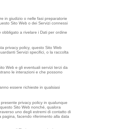
re in giudizio o nelle fasi preparatorie
 questo Sito Web o dei Servizi connessi
obbligato a rivelare i Dati per ordine
sta privacy policy, questo Sito Web
ardanti Servizi specifici, o la raccolta
o Web e gli eventuali servizi terzi da
istrano le interazioni e che possono
ranno essere richieste in qualsiasi
lla presente privacy policy in qualunque
u questo Sito Web nonché, qualora
traverso uno degli estremi di contatto di
 pagina, facendo riferimento alla data