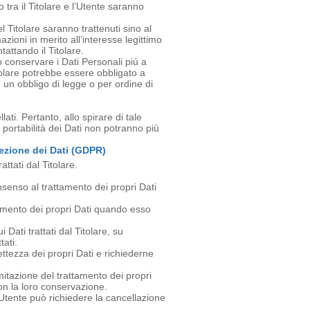
o tra il Titolare e l’Utente saranno
del Titolare saranno trattenuti sino al
zioni in merito all’interesse legittimo
attando il Titolare.
ò conservare i Dati Personali più a
olare potrebbe essere obbligato a
un obbligo di legge o per ordine di
ti. Pertanto, allo spirare di tale
la portabilità dei Dati non potranno più
tezione dei Dati (GDPR)
attati dal Titolare.
senso al trattamento dei propri Dati
amento dei propri Dati quando esso
 Dati trattati dal Titolare, su
tati.
ettezza dei propri Dati e richiederne
mitazione del trattamento dei propri
 non la loro conservazione.
Utente può richiedere la cancellazione