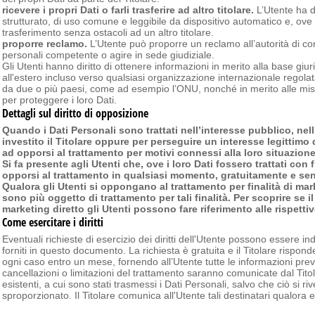
ricevere i propri Dati o farli trasferire ad altro titolare.
L’Utente ha di
strutturato, di uso comune e leggibile da dispositivo automatico e, ove t
trasferimento senza ostacoli ad un altro titolare.
proporre reclamo.
L’Utente può proporre un reclamo all’autorità di con
personali competente o agire in sede giudiziale.
Gli Utenti hanno diritto di ottenere informazioni in merito alla base giuri
all'estero incluso verso qualsiasi organizzazione internazionale regolata 
da due o più paesi, come ad esempio l’ONU, nonché in merito alle misu
per proteggere i loro Dati.
Dettagli sul diritto di opposizione
Quando i Dati Personali sono trattati nell’interesse pubblico, nell’
investito il Titolare oppure per perseguire un interesse legittimo d
ad opporsi al trattamento per motivi connessi alla loro situazione
Si fa presente agli Utenti che, ove i loro Dati fossero trattati con
opporsi al trattamento in qualsiasi momento, gratuitamente e sen
Qualora gli Utenti si oppongano al trattamento per finalità di mark
sono più oggetto di trattamento per tali finalità. Per scoprire se il T
marketing diretto gli Utenti possono fare riferimento alle rispett
Come esercitare i diritti
Eventuali richieste di esercizio dei diritti dell'Utente possono essere indi
forniti in questo documento. La richiesta è gratuita e il Titolare rispon
ogni caso entro un mese, fornendo all’Utente tutte le informazioni previs
cancellazioni o limitazioni del trattamento saranno comunicate dal Titol
esistenti, a cui sono stati trasmessi i Dati Personali, salvo che ciò si ri
sproporzionato. Il Titolare comunica all'Utente tali destinatari qualora eg