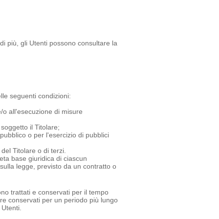
i più, gli Utenti possono consultare la
elle seguenti condizioni:
e/o all'esecuzione di misure
oggetto il Titolare;
ubblico o per l'esercizio di pubblici
el Titolare o di terzi.
eta base giuridica di ciascun
 sulla legge, previsto da un contratto o
o trattati e conservati per il tempo
sere conservati per un periodo più lungo
 Utenti.