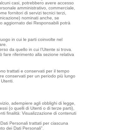
in alcuni casi, potrebbero avere accesso
(personale amministrativo, commerciale,
 fornitori di servizi tecnici terzi,
municazione) nominati anche, se
co aggiornato dei Responsabili potrà
luogo in cui le parti coinvolte nel
are.
rso da quello in cui l’Utente si trova.
ò fare riferimento alla sezione relativa
o trattati e conservati per il tempo
sere conservati per un periodo più lungo
 Utenti.
ervizio, adempiere agli obblighi di legge,
ssi (o quelli di Utenti o di terze parti),
ti finalità: Visualizzazione di contenuti
 Dati Personali trattati per ciascuna
nto dei Dati Personali”.