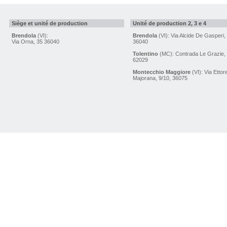
Siège et unité de production
Unité de production 2, 3 e 4
Brendola
(VI):
Brendola
(VI): Via Alcide De Gasperi,
Via Orna, 35 36040
36040
Tolentino
(MC): Contrada Le Grazie,
62029
Montecchio Maggiore
(VI): Via Ettor
Majorana, 9/10, 36075