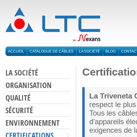
ACCUEIL
CATALOGUE DE CÂBLES
LA SOCIÉTÉ
BLOG
CONTAC
Certificati
LA SOCIÉTÉ
ORGANISATION
La Triveneta 
QUALITÉ
respect le plus
SÉCURITÉ
Tous les câbl
ENVIRONNEMENT
d'appareils él
exigences de l
CERTIFICATIONS