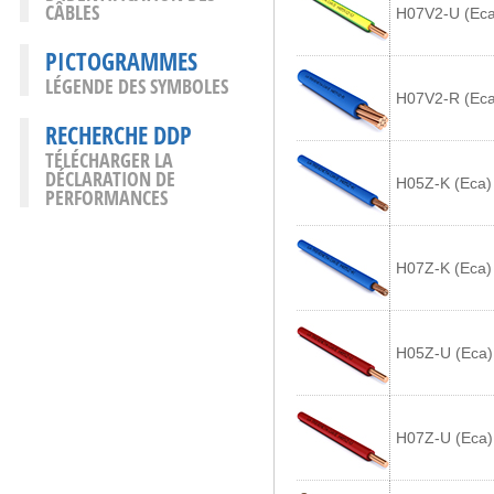
CÂBLES
H07V2-U (Eca
PICTOGRAMMES
LÉGENDE DES SYMBOLES
H07V2-R (Eca
RECHERCHE DDP
TÉLÉCHARGER LA
DÉCLARATION DE
H05Z-K (Eca)
PERFORMANCES
H07Z-K (Eca)
H05Z-U (Eca)
H07Z-U (Eca)