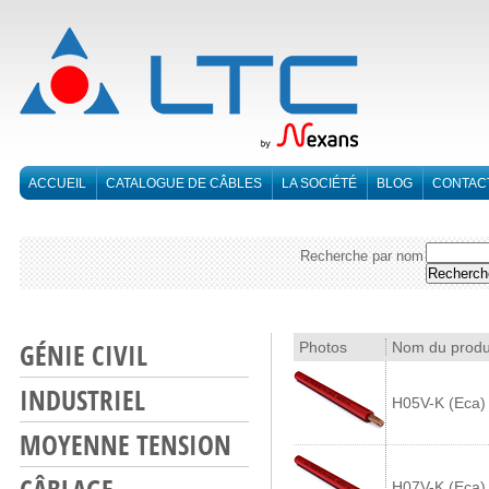
ACCUEIL
CATALOGUE DE CÂBLES
LA SOCIÉTÉ
BLOG
CONTAC
Recherche par nom
GÉNIE CIVIL
Photos
Nom du produ
INDUSTRIEL
H05V-K (Eca)
MOYENNE TENSION
H07V-K (Eca)