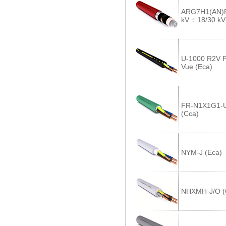
ARG7H1(AN)R
kV ÷ 18/30 kV
U-1000 R2V P
Vue (Eca)
FR-N1X1G1-
(Cca)
NYM-J (Eca)
NHXMH-J/O (