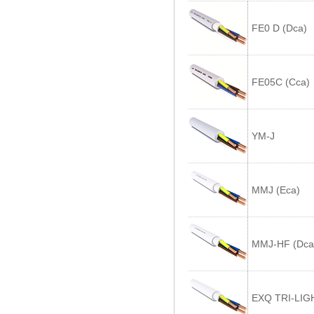
FE0 D (Dca)
FE05C (Cca)
YM-J
MMJ (Eca)
MMJ-HF (Dca
EXQ TRI-LIG