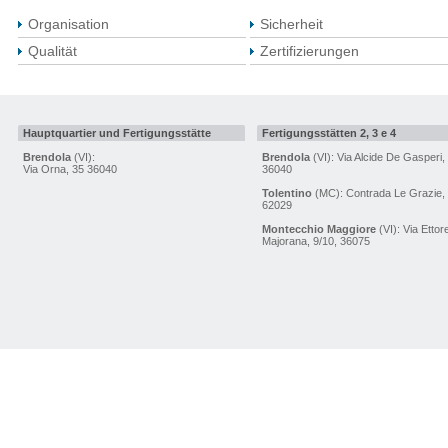
Organisation
Sicherheit
Qualität
Zertifizierungen
Hauptquartier und Fertigungsstätte
Fertigungsstätten 2, 3 e 4
Brendola
(VI):
Brendola
(VI): Via Alcide De Gasperi,
Via Orna, 35 36040
36040
Tolentino
(MC): Contrada Le Grazie,
62029
Montecchio Maggiore
(VI): Via Ettor
Majorana, 9/10, 36075