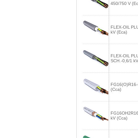
450/750 V (Ec
FLEX-OIL PLU
kV (Eca)
FLEX-OIL PL
SCH.-0,6/1 k
FG16(O)R16-0
(Cca)
FG16OH2R16-
kV (Cca)