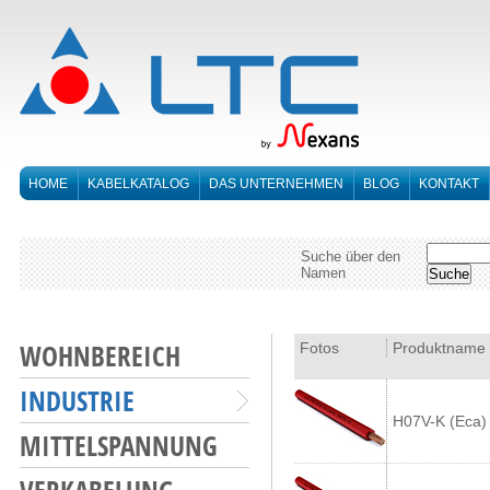
HOME
KABELKATALOG
DAS UNTERNEHMEN
BLOG
KONTAKT
Suche über den
Namen
WOHNBEREICH
Fotos
Produktname
INDUSTRIE
H07V-K (Eca)
MITTELSPANNUNG