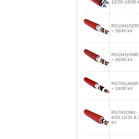
12/20÷18/30 
RG16H1OZR12
÷ 26/45 kV
RG16H1ONR1
÷ 26/45 kV
RG7H1(AN)R-
÷ 18/30 kV
RG7H1OM1-
6/10,12/20 & 
kV