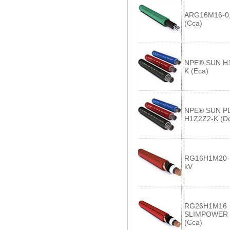
ARG16M16-0,
(Cca)
NPE® SUN H
K (Eca)
NPE® SUN P
H1Z2Z2-K (D
RG16H1M20-
kV
RG26H1M16
SLIMPOWER 
(Cca)