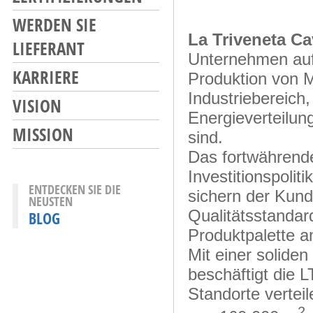
WERDEN SIE
La Triveneta Ca
LIEFERANT
Unternehmen auf
KARRIERE
Produktion von M
Industriebereich
VISION
Energieverteilun
MISSION
sind.
Das fortwährend
Investitionspolit
ENTDECKEN SIE DIE
sichern der Kund
NEUSTEN
Qualitätsstandar
BLOG
Produktpalette a
Mit einer solide
beschäftigt die L
Standorte vertei
2