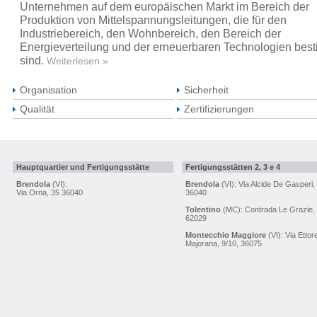
Unternehmen auf dem europäischen Markt im Bereich der
Produktion von Mittelspannungsleitungen, die für den
Industriebereich, den Wohnbereich, den Bereich der
Energieverteilung und der erneuerbaren Technologien bes
sind.
Weiterlesen »
Organisation
Sicherheit
Qualität
Zertifizierungen
Hauptquartier und Fertigungsstätte
Fertigungsstätten 2, 3 e 4
Brendola
(VI):
Brendola
(VI): Via Alcide De Gasperi,
Via Orna, 35 36040
36040
Tolentino
(MC): Contrada Le Grazie,
62029
Montecchio Maggiore
(VI): Via Ettor
Majorana, 9/10, 36075