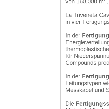
von 160.000 m
,
La Triveneta Cav
in vier Fertigung
In der
Fertigung
Energieverteilung
thermoplastische
für Niederspannu
Compounds produ
In der
Fertigung
Leitungstypen wie
Messkabel und St
Die
Fertigungsst