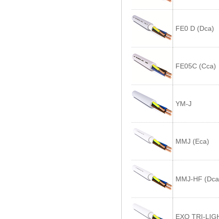
FE0 D (Dca)
FE05C (Cca)
YM-J
MMJ (Eca)
MMJ-HF (Dca
EXQ TRI-LIG