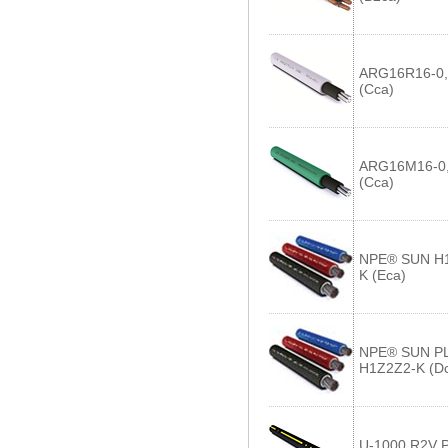
ARG16R16-0,
(Cca)
ARG16M16-0,
(Cca)
NPE® SUN H
K (Eca)
NPE® SUN P
H1Z2Z2-K (D
U-1000 R2V P