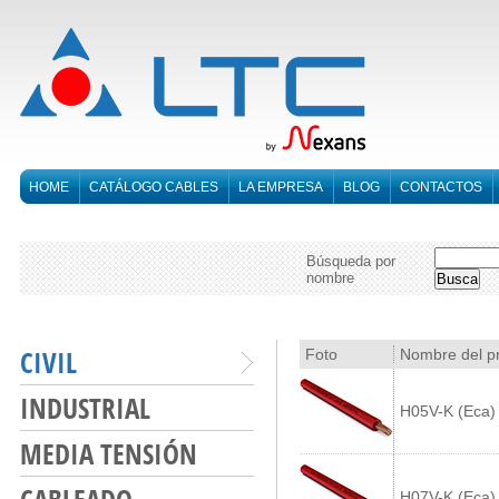
HOME
CATÁLOGO CABLES
LA EMPRESA
BLOG
CONTACTOS
Búsqueda por
nombre
CIVIL
Foto
Nombre del p
INDUSTRIAL
H05V-K (Eca)
MEDIA TENSIÓN
H07V-K (Eca)