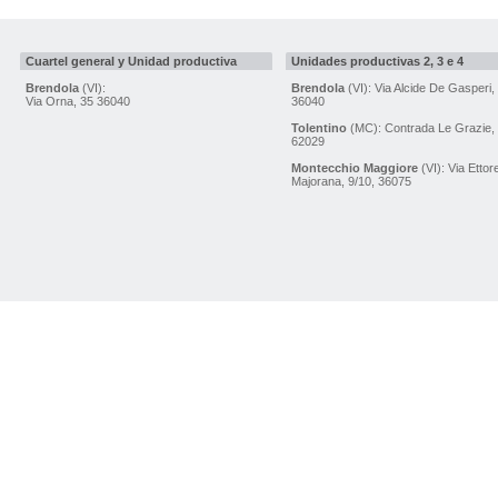
Cuartel general y Unidad productiva
Unidades productivas 2, 3 e 4
Brendola
(VI):
Brendola
(VI): Via Alcide De Gasperi,
Via Orna, 35 36040
36040
Tolentino
(MC): Contrada Le Grazie,
62029
Montecchio Maggiore
(VI): Via Ettor
Majorana, 9/10, 36075