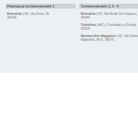
Päämaja ja tuotantoyksikkö 1
Tuotantoyksiköt 2, 3 - 4
Brendola
(VI): Via Orna, 35
Brendola
(VI): Via Alcide De Gasperi,
36040
36040
Tolentino
(MC): Contrada Le Grazie,
62029
Montecchio Maggiore
(VI): Via Ettor
Majorana, 9/10, 36075