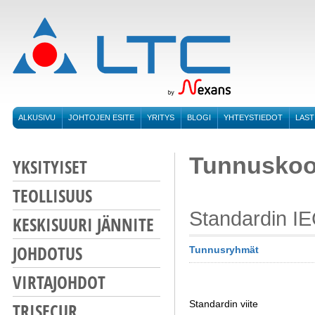
ALKUSIVU
JOHTOJEN ESITE
YRITYS
BLOGI
YHTEYSTIEDOT
LAST
Tunnuskoo
YKSITYISET
TEOLLISUUS
Standardin IE
KESKISUURI JÄNNITE
JOHDOTUS
Tunnusryhmät
VIRTAJOHDOT
Standardin viite
TRISECUR