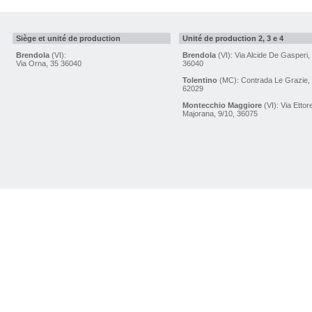
Siège et unité de production
Unité de production 2, 3 e 4
Brendola
(VI):
Brendola
(VI): Via Alcide De Gasperi,
Via Orna, 35 36040
36040
Tolentino
(MC): Contrada Le Grazie,
62029
Montecchio Maggiore
(VI): Via Ettor
Majorana, 9/10, 36075